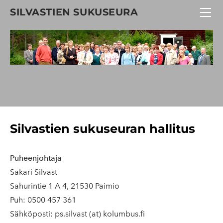
SUKUSEURA
SILVASTIEN SUKUSEURA
SUKUKOKOUKSET
SUKUKIRJA
SUKUSTANDAARI
HISTORIAA
HALLITUS
LINKKEJÄ
Silvastien sukuseuran hallitus
Puheenjohtaja
Sakari Silvast
Sahurintie 1 A 4, 21530 Paimio
Puh: 0500 457 361
Sähköposti: ps.silvast (at) kolumbus.fi